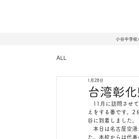
小谷中学校
ALL
1月28日
台湾彰化
　11月に訪問させ
えをする番です。2
谷に到着しました。
　本日は名古屋空港
た。本校からは代表