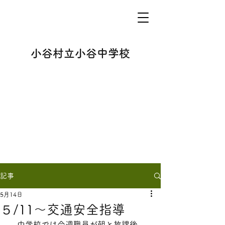
小谷村立小谷中学校
記事
5月14日
５/11～交通安全指導
　中学校では今週職員が朝と放課後、