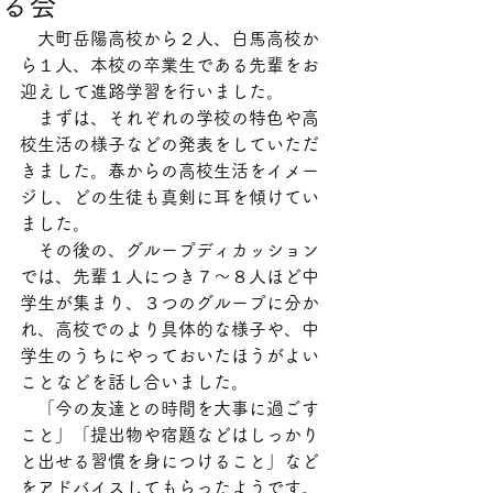
る会
　大町岳陽高校から２人、白馬高校か
ら１人、本校の卒業生である先輩をお
迎えして進路学習を行いました。
　まずは、それぞれの学校の特色や高
校生活の様子などの発表をしていただ
きました。春からの高校生活をイメー
ジし、どの生徒も真剣に耳を傾けてい
ました。
　その後の、グループディカッション
では、先輩１人につき７～８人ほど中
学生が集まり、３つのグループに分か
れ、高校でのより具体的な様子や、中
学生のうちにやっておいたほうがよい
ことなどを話し合いました。
　「今の友達との時間を大事に過ごす
こと」「提出物や宿題などはしっかり
と出せる習慣を身につけること」など
をアドバイスしてもらったようです。