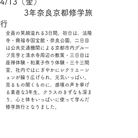
4/13（金）
3年奈良京都修学旅
行
全員の笑顔溢れる3日間。初日は、法隆
寺・興福寺国宝館・奈良公園。二日目
は公共交通機関による京都市内グルー
プ見学と清水寺周辺の散策・三日目は
座禅体験・和菓子作り体験・三十三間
堂。社内ではにぎやかにレクリエーシ
ョンが繰り広げられ、元気いっぱい。
見るもの聞くものに、感嘆の声を挙げ
る素直な3年生。クラスのきずなも深ま
り、心と体をいっぱいに使って学んだ
修学旅行となりました。