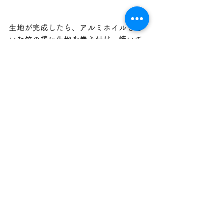
生地が完成したら、アルミホイルを巻
いた竹の棒に生地を巻き付け、焼いて
いきます。
生地が焦げないように、火加減と距離
感が大事です。